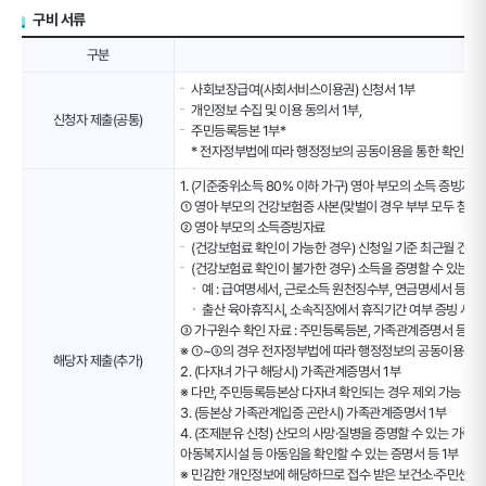
구비 서류
2024
구분
년
가
사회보장급여(사회서비스이용권) 신청서 1부
구
개인정보 수집 및 이용 동의서 1부,
신청자 제출(공통)
원
주민등록등본 1부*
수･
* 전자정부법에 따라 행정정보의 공동이용을 통한 확인에 동
가
1. (기준중위소득 80% 이하 가구) 영아 부모의 소득 증빙자료
입
① 영아 부모의 건강보험증 사본(맞벌이 경우 부부 모두 첨부)
유
② 영아 부모의 소득증빙자료
형
(건강보험료 확인이 가능한 경우) 신청일 기준 최근월 건강
별
(건강보험료 확인이 불가한 경우) 소득을 증명할 수 있는 
기
예 : 급여명세서, 근로소득 원천징수부, 연금명세서 등
준
출산 육아휴직시, 소속직장에서 휴직기간 여부 증빙 서류
중
③ 가구원수 확인 자료 : 주민등록등본, 가족관계증명서 등
위
※ ①~③의 경우 전자정부법에 따라 행정정보의 공동이용을 통
소
해당자 제출(추가)
2. (다자녀 가구 해당시) 가족관계증명서 1부
득
※ 다만, 주민등록등본상 다자녀 확인되는 경우 제외 가능
80%
3. (등본상 가족관계입증 곤란시) 가족관계증명서 1부
이
4. (조제분유 신청) 산모의 사망·질병을 증명할 수 있는 가족
하
아동복지시설 등 아동임을 확인할 수 있는 증명서 등 1부
판
※ 민감한 개인정보에 해당하므로 접수 받은 보건소·주민센터
정