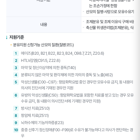
블
유
는 조손가정에 한함
지
산모의 질병·사망으로 모유수유가 불
원
(지
조제분유 및 조제 이유식 구매 비용 정액
내용
원
축산물 위생관리법(조제분유), 식품위
대
지원기준
상,
지
분유지원 신청가능 산모의 질환(질병코드)
원
에이즈(B20, B21, B22, B23, B24, O98.7, Z21, Z20.6)
1
내
HTLV감염(C91.5, Z22.6)
2
용)
마약 및 정신이상약에 의한 중독(T40)
3
테
이
분류되지 않은 마약 및 환각제에 의한 자의의 중독 및 노출(X62)
4
블
악성신생물(C00~C97) : 항암화학요법 중인 경우만 모유수유 금지, 동 내용이
5
의사의 진단서에 기재된 경우만 지원
유방의 악성신생물(C50) : 항암화학요법을 포함한 치료를 받고 있는 경우 모유
6
수유 금지, 동 내용이 의사진단서에 기재된 경우만 지원)
방사선 치료(Z51.0)
7
항암제 치료(Z51.1)
8
뇌하수체의 기능저하증(E23)
9
중증 산후기 정신장애(F00~F99)로 수유가 불가능하다고 의사가 판단하는 경
10
우