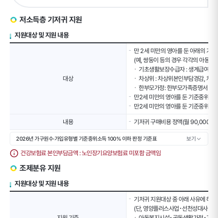
저소득층 기저귀 지원
지원대상 및 지원 내용
저
만 2세 미만의 영아를 둔 아래의 가
소
(예, 쌍둥이 등의 경우 각각의 아동별로
득
기초생활보장수급자 : 생계급여, 의
층
대상
차상위 : 차상위본인부담경감, 차
기
한부모가정: 한부모가족증명서 발급
저
만2세 미만의 영아를 둔 기준중위소득
귀
만2세 미만의 영아를 둔 기준중위소득 
지
원
내용
기저귀 구매비용 정액(월 90,000원)
(지
2026년 가구원수·가입유형별 기준중위소득 100% 이하 판정 기준표
보기
원
대
건강보험료 본인부담금액 : 노인장기요양보험료 미포함 금액임
상,
지
조제분유 지원
원
지원대상 및 지원 내용
내
용)
조
기저귀 지원대상 중 아래 사유에 해당
테
제
(단, 영양플러스사업･선천성대사이상 
이
분
지원 기준
아동복지시설･공동생활가정･가정위탁보