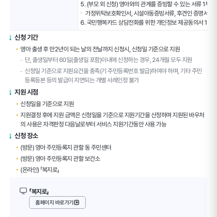
5. (부모 외 신청) 영아와의 관계를 증빙할 수 있는 서류 1부
기
가정위탁보호확인서, 시설아동증빙서류, 후견인 증명서 등
준
6. 국민행복카드 상담전화를 위한 개인정보 제공동의서 1부
표
테
신청 기간
이
영아 출생 후 만2년이 되는 날의 전날까지 신청시, 신청일 기준으로 지원
블
단, 출생일부터 60일(출생일 포함)이내에 신청하는 경우, 24개월 모두 지원
신청일 기준으로 지원요건을 충족(기 주민등록번호 발급)하여야 하며, 기타 주민
등록등본 등의 발급이 지연되는 개별 사례인정 불가
지원 시점
신청일을 기준으로 지원
지원결정 후에 지원 금액은 신청일을 기준으로 지원기간을 산정하며 지원된 바우처
의 사용은 자격판정 다음날로부터 서비스 지원기간동안 사용 가능
신청 장소
(방문) 영아 주민등록지 관할 동 주민센터
(방문) 영아 주민등록지 관할 보건소
(온라인) 「복지로」
「복지로」
홈페이지 바로가기