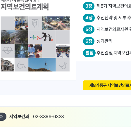
3장
제8기 지역보건의료
4장
추진전략 및 세부 
5장
지역보건의료자원 
6장
성과관리
별첨
추진일정,지역보건
제8기중구 지역보건의료계
지역보건과
02-3396-6323
처