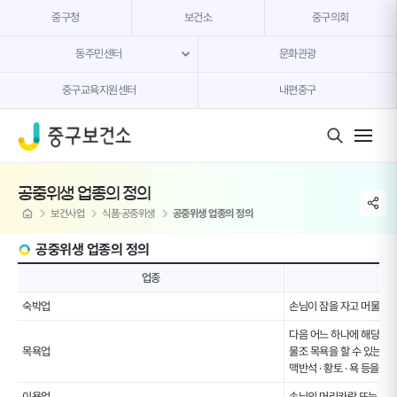
본문 내용 바로가기
중구청
보건소
중구의회
동주민센터
문화관광
중구교육지원센터
내편중구
모바일 버튼
공중위생 업종의 정의
share li
home
보건사업
식품·공중위생
공중위생 업종의 정의
공중위생 업종의 정의
업
업종
종,
영
숙박업
손님이 잠을 자고 머물 수
업
다음 어느 하나에 해당하는
의
목욕업
물조 목욕을 할 수 있는 시
내
맥반석 · 황토 · 욕 등을
용
이용업
손님의 머리카락 또는 수염