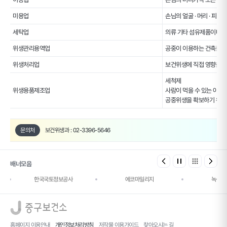
미용업
손님의 얼굴 · 머리 · 피
세탁업
의류 기타 섬유제품이나 
위생관리용역업
공중이 이용하는 건축물 ·
위생처리업
보건위생에 직접 영향을 미
세척제
위생용품제조업
사람이 먹을 수 있는 야채 
공중위생을 확보하기 위하여
문의처
보건위생과 : 02-3396-5646
배너모음
한국국토정보공사
에코마일리지
녹색건
로고
홈페이지 이용안내
개인정보처리방침
저작물 이용가이드
찾아오시는 길