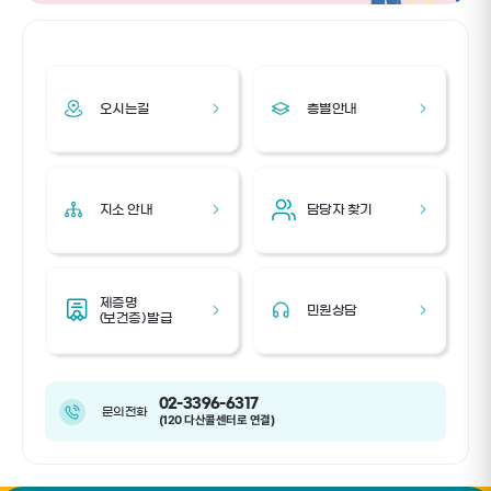
오시는길
층별안내
지소 안내
담당자 찾기
제증명
민원상담
(보건증) 발급
02-3396-6317
문의전화
(120 다산콜센터로 연결)