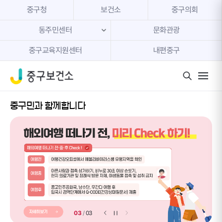
본문 내용 바로가기
중구청
보건소
중구의회
동주민센터
문화관광
중구교육지원센터
내편중구
모바일 
중구민과 함께합니다
03
/
03
이전 슬라이더
다음 슬라이더