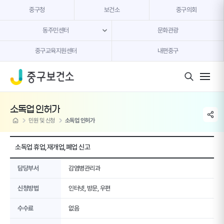
본문 내용 바로가기
중구청
보건소
중구의회
동주민센터
문화관광
중구교육지원센터
내편중구
모바일 버튼
소독업 인허가
share li
home
민원 및 신청
소독업 인허가
소독업 휴업,재개업,폐업 신고
담당부서
감염병관리과
신청방법
인터넷, 방문, 우편
수수료
없음