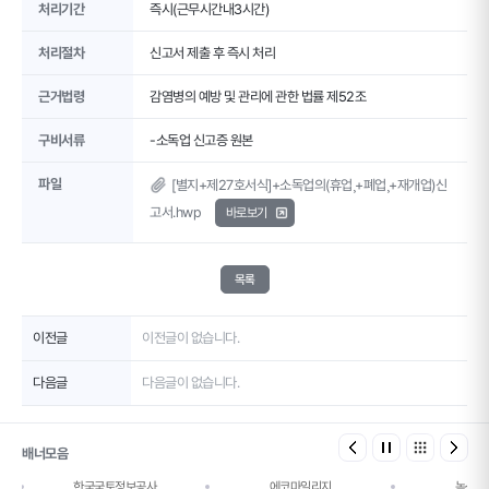
처리기간
즉시(근무시간내3시간)
처리절차
신고서 제출 후 즉시 처리
근거법령
감염병의 예방 및 관리에 관한 법률 제52조
구비서류
-소독업 신고증 원본
파일
[별지+제27호서식]+소독업의(휴업¸+폐업¸+재개업)신
고서.hwp
바로보기
목록
이전글
이전글이 없습니다.
다음글
다음글이 없습니다.
배너모음
한국국토정보공사
에코마일리지
녹색건