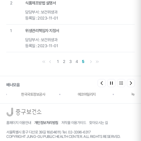
2
식품제조방법 설명서
담당부서 :
보건위생과
등록일 :
2023-11-01
1
위생관리책임자 지정서
담당부서 :
보건위생과
등록일 :
2023-11-01
첫 페이지
이전 페이지
다음 페이지
마지막 페이지
1
2
3
4
5
배너모음
한국국토정보공사
에코마일리지
녹색건
로고
홈페이지 이용안내
개인정보처리방침
저작물 이용가이드
찾아오시는 길
서울특별시 중구 다산로 39길 16(04611) Tel. 02-3396-6317
COPYRIGHT JUNG-GU PUBLIC HEALTH CENTER. ALL RIGHTS RESERVED.