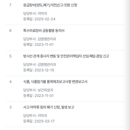
7
응급장비(양도,폐기,이전)신고 민원 신청
담당부서 :
의약과
등록일 :
2025-02-24
6
특수의료장비 공동활용 동의서
담당부서 :
감염병관리과
등록일 :
2023-11-01
5
방사선 관계 종사자 변동 및 안전관리책임자 선임·해임·겸임 신고
담당부서 :
감염병관리과
등록일 :
2023-12-15
4
식품, 식품첨가물 품목제조보고사항 변경보고서
담당부서 :
보건위생과
등록일 :
2023-11-01
3
사고 마약류 등의 폐기 신청, 발생 보고
담당부서 :
의약과
등록일 :
2025-03-17