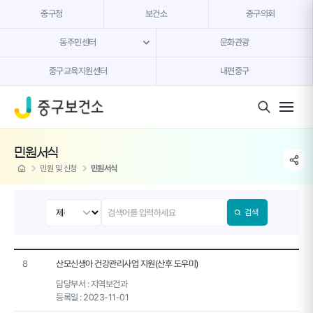
본문 내용 바로가기
중구청
보건소
중구의회
동주민센터
문화관광
중구교육지원센터
내편중구
모바일 버튼
민원서식
share li
home
민원 및 신청
민원서식
검색
8
산모신생아 건강관리사업 지원(산후 도우미)
담당부서 :
지역보건과
등록일 :
2023-11-01