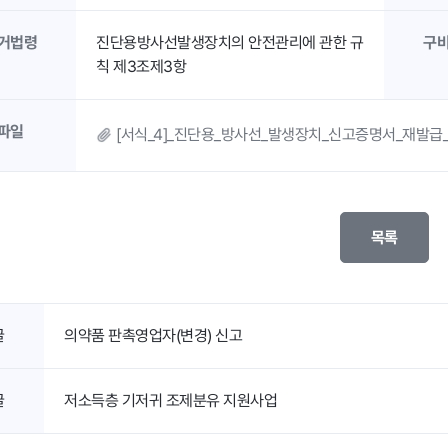
거법령
진단용방사선발생장치의 안전관리에 관한 규
구
칙 제3조제3항
파일
[서식_4]_진단용_방사선_발생장치_신고증명서_재발급_
목록
글
의약품 판촉영업자(변경) 신고
글
저소득층 기저귀 조제분유 지원사업