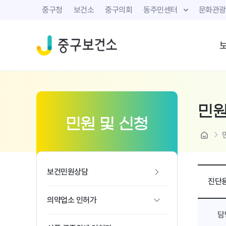
중구청
보건소
중구의회
동주민센터
문화관광
민
민원 및 신청
home
보건민원상담
진단용
의약업소 인허가
담