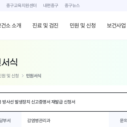
본문 내용 바로가기
중구교육지원센터
내편중구
중구뉴스
보건소 소개
진료 및 검진
민원 및 신청
보건사업
원서식
민원 및 신청
민원서식
 방사선 발생장치 신고증명서 재발급 신청서
당부서
감염병관리과
문