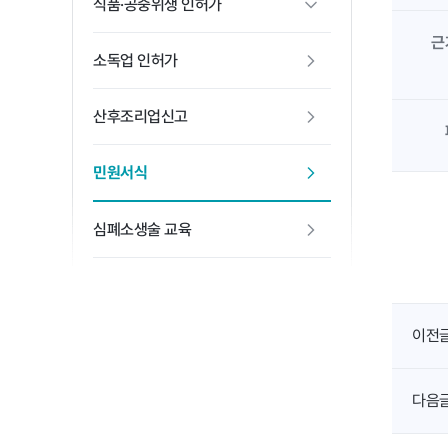
식품·공중위생 인허가
근
소독업 인허가
산후조리업신고
민원서식
심폐소생술 교육
이전
다음