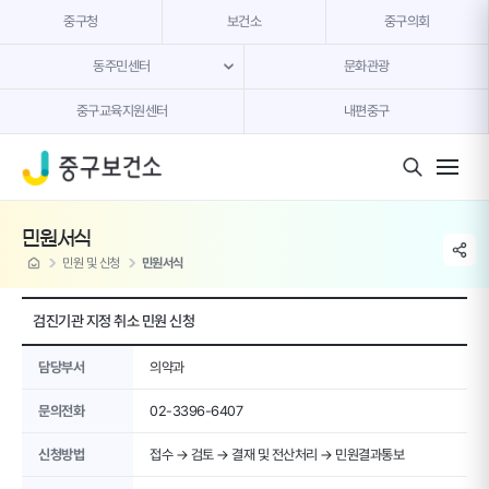
본문 내용 바로가기
중구청
보건소
중구의회
동주민센터
문화관광
중구교육지원센터
내편중구
모바일 버튼
민원서식
share li
home
민원 및 신청
민원서식
검진기관 지정 취소 민원 신청
담당부서
의약과
문의전화
02-3396-6407
신청방법
접수 → 검토 → 결재 및 전산처리 → 민원결과통보