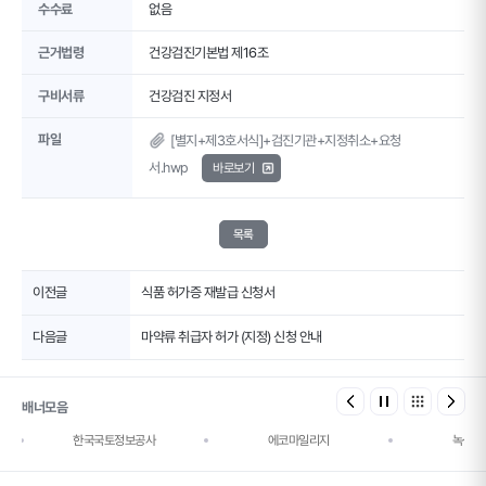
수수료
없음
근거법령
건강검진기본법 제16조
구비서류
건강검진 지정서
파일
[별지+제3호서식]+검진기관+지정취소+요청
서.hwp
바로보기
목록
이전글
식품 허가증 재발급 신청서
다음글
마약류 취급자 허가 (지정) 신청 안내
배너모음
한국국토정보공사
에코마일리지
녹색건