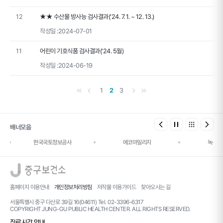
12
★★ 수산물 방사능 검사결과('24. 7. 1. ~ 12. 13.)
작성일 :
2024-07-01
11
어린이 기호식품 검사결과('24. 5월)
작성일 :
2024-06-19
첫 페이지
이전 페이지
다음 페이지
마지막 페이지
1
2
3
배너모음
한국국토정보공사
에코마일리지
녹색건
로고
홈페이지 이용안내
개인정보처리방침
저작물 이용가이드
찾아오시는 길
서울특별시 중구 다산로 39길 16(04611) Tel. 02-3396-6317
COPYRIGHT JUNG-GU PUBLIC HEALTH CENTER. ALL RIGHTS RESERVED.
진료시간 안내