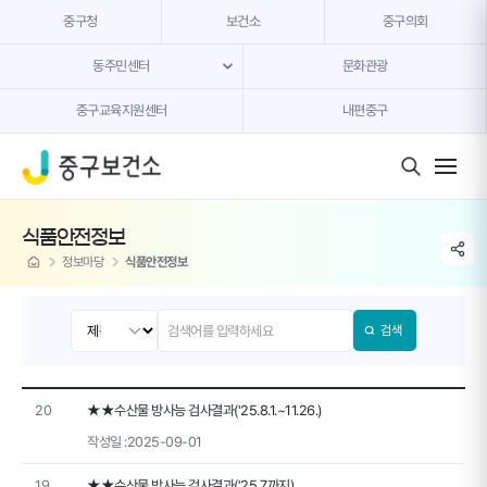
본문 내용 바로가기
중구청
보건소
중구의회
동주민센터
문화관광
중구교육지원센터
내편중구
모바일 버튼
식품안전정보
share li
home
정보마당
식품안전정보
검색
20
★★수산물 방사능 검사결과('25.8.1.~11.26.)
작성일 :
2025-09-01
19
★★수산물 방사능 검사결과('25.7.까지)