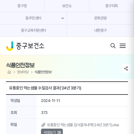
본문 내용 바로가기
중구청
보건소
중구의회
동주민센터
문화관광
중구교육지원센터
내편중구
모바일 버튼
식품안전정보
share li
home
정보마당
식품안전정보
유통중인 먹는샘물 수질검사 결과('24년 3분기)
작성일
2024-11-11
조회
373
파일
유통중인 먹는샘물 검사결과내역('24년 3분기).xlsx
바로보기