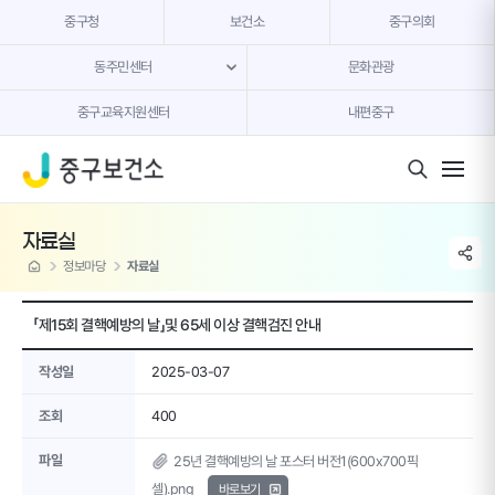
본문 내용 바로가기
중구청
보건소
중구의회
동주민센터
문화관광
중구교육지원센터
내편중구
모바일 버튼
자료실
share li
home
정보마당
자료실
「제15회 결핵예방의 날」및 65세 이상 결핵검진 안내
작성일
2025-03-07
조회
400
파일
25년 결핵예방의 날 포스터 버전1(600x700픽
셀).png
바로보기