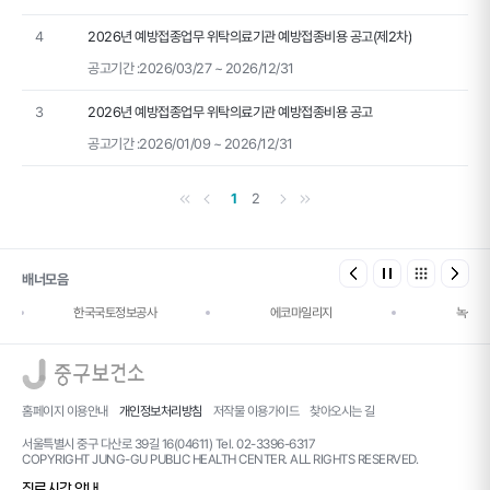
4
2026년 예방접종업무 위탁의료기관 예방접종비용 공고(제2차)
공고기간 :
2026/03/27 ~ 2026/12/31
3
2026년 예방접종업무 위탁의료기관 예방접종비용 공고
공고기간 :
2026/01/09 ~ 2026/12/31
첫 페이지
이전 페이지
다음 페이지
마지막 페이지
1
2
배너모음
한국국토정보공사
에코마일리지
녹색건
로고
홈페이지 이용안내
개인정보처리방침
저작물 이용가이드
찾아오시는 길
서울특별시 중구 다산로 39길 16(04611) Tel. 02-3396-6317
COPYRIGHT JUNG-GU PUBLIC HEALTH CENTER. ALL RIGHTS RESERVED.
진료시간 안내