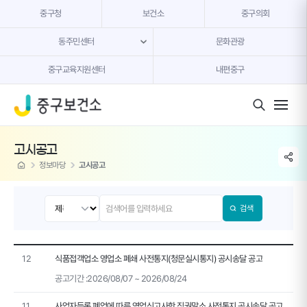
본문 내용 바로가기
중구청
보건소
중구의회
동주민센터
문화관광
중구교육지원센터
내편중구
모바일 버튼
고시공고
share li
home
정보마당
고시공고
검색
12
식품접객업소 영업소 폐쇄 사전통지(청문실시통지) 공시송달 공고
공고기간 :
2026/08/07 ~ 2026/08/24
11
사업자등록 폐업에 따른 영업신고사항 직권말소 사전통지 공시송달 공고