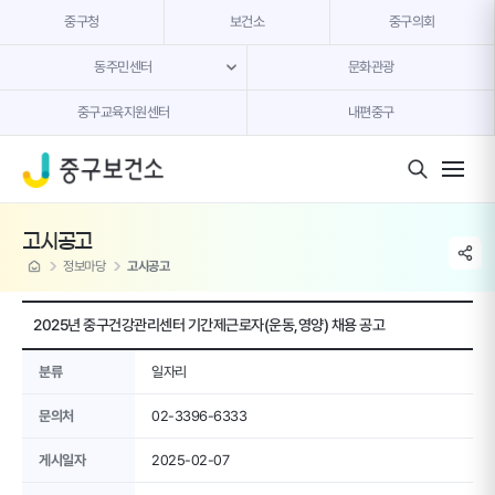
본문 내용 바로가기
중구청
보건소
중구의회
동주민센터
문화관광
중구교육지원센터
내편중구
모바일 버튼
고시공고
share li
home
정보마당
고시공고
2025년 중구건강관리센터 기간제근로자(운동,영양) 채용 공고
분류
일자리
문의처
02-3396-6333
게시일자
2025-02-07