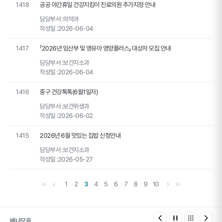
1418
공공 야간휴일 건강지킴이 진료의원 추가지정 안내
담당부서 :
의약과
작성일 :
2026-06-04
1417
「2026년 임산부 및 영유아 영양플러스」 대상자 모집 안내
담당부서 :
보건지소과
작성일 :
2026-06-04
1416
중구 건강톡톡(6월1일자)
담당부서 :
보건위생과
작성일 :
2026-06-02
1415
2026년 6월 맛있는 집밥 신청안내
담당부서 :
보건지소과
작성일 :
2026-05-27
첫 페이지
이전 페이지
다음 페이지
마지막 페이지
1
2
3
4
5
6
7
8
9
10
배너모음