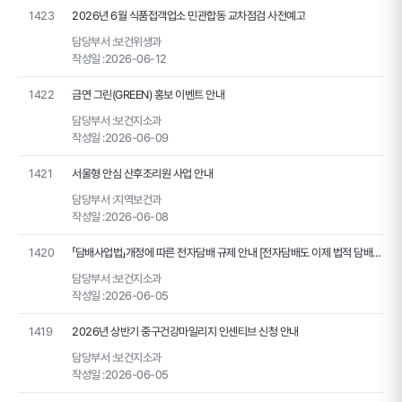
1423
2026년 6월 식품접객업소 민관합동 교차점검 사전예고
담당부서 :
보건위생과
작성일 :
2026-06-12
1422
금연 그린(GREEN) 홍보 이벤트 안내
담당부서 :
보건지소과
작성일 :
2026-06-09
1421
서울형 안심 산후조리원 사업 안내
담당부서 :
지역보건과
작성일 :
2026-06-08
1420
「담배사업법」개정에 따른 전자담배 규제 안내 [전자담배도 이제 법적 담배입니다]
담당부서 :
보건지소과
작성일 :
2026-06-05
1419
2026년 상반기 중구건강마일리지 인센티브 신청 안내
담당부서 :
보건지소과
작성일 :
2026-06-05