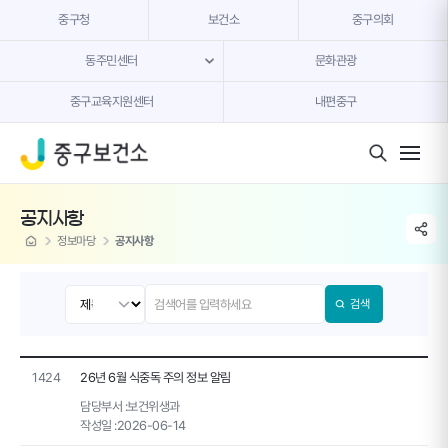
본문 내용 바로가기
중구청
보건소
중구의회
동주민센터
문화관광
중구교육지원센터
내편중구
모바일 버튼
공지사항
share li
home
정보마당
공지사항
검색
1424
26년 6월 식중독 주의 정보 알림
담당부서 :
보건위생과
작성일 :
2026-06-14