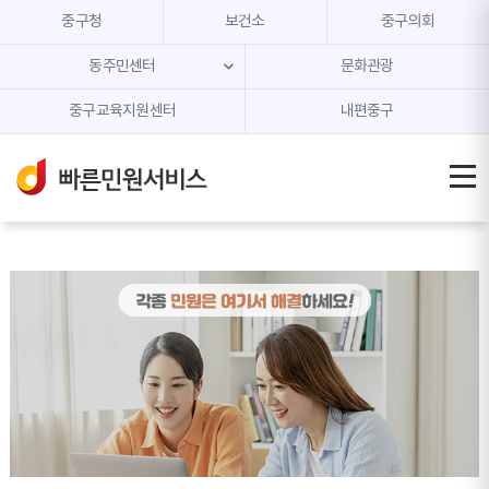
본문 내용 바로가기
주메뉴 바로가기
중구청
보건소
중구의회
동주민센터
문화관광
중구교육지원센터
내편중구