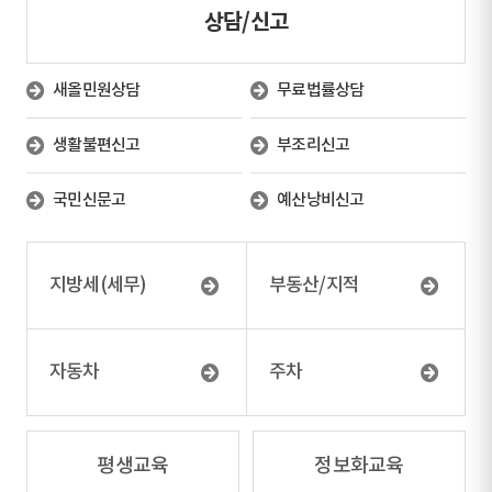
상담/신고
새올민원상담
무료법률상담
생활불편신고
부조리신고
국민신문고
예산낭비신고
지방세(세무)
부동산/지적
자동차
주차
평생교육
정보화교육