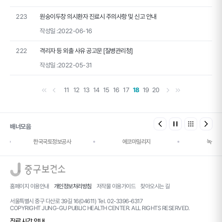
223
원숭이두창 의시환자 진료시 주의사항 및 신고 안내
작성일 :
2022-06-16
222
격리자 등 외출 사유 공고문 [질병관리청]
작성일 :
2022-05-31
첫 페이지
이전 페이지
다음 페이지
마지막 페이지
11
12
13
14
15
16
17
18
19
20
배너모음
한국국토정보공사
에코마일리지
녹색건
로고
홈페이지 이용안내
개인정보처리방침
저작물 이용가이드
찾아오시는 길
서울특별시 중구 다산로 39길 16(04611) Tel. 02-3396-6317
COPYRIGHT JUNG-GU PUBLIC HEALTH CENTER. ALL RIGHTS RESERVED.
진료시간 안내