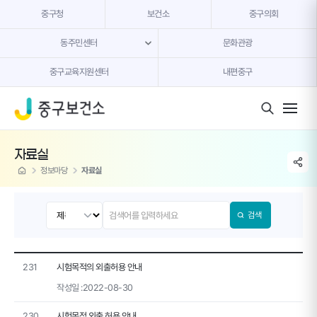
본문 내용 바로가기
중구청
보건소
중구의회
동주민센터
문화관광
중구교육지원센터
내편중구
모바일 버튼
자료실
share li
home
정보마당
자료실
검색
231
시험목적의 외출허용 안내
작성일 :
2022-08-30
230
시험목적 외출 허용 안내