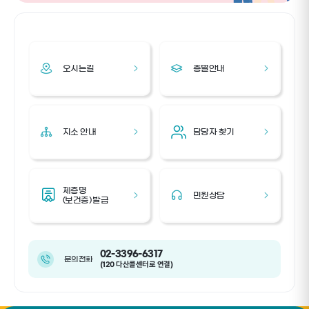
오시는길
층별안내
지소 안내
담당자 찾기
제증명
민원상담
(보건증) 발급
02-3396-6317
문의전화
(120 다산콜센터로 연결)