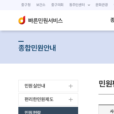
중구청
보건소
중구의회
동주민센터
문화관광
종합민원안내
민원
민원실안내
편리한민원제도
사
민원편람