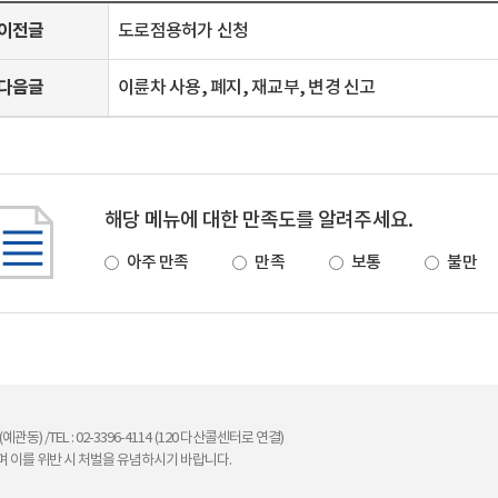
이전글
도로점용허가 신청
다음글
이륜차 사용, 폐지, 재교부, 변경 신고
해당 메뉴에 대한 만족도를 알려주세요.
아주 만족
만족
보통
불만
관동) /TEL : 02-3396-4114 (120 다산콜센터로 연결)
 이를 위반 시 처벌을 유념하시기 바랍니다.