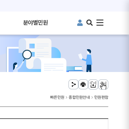
분야별민원
빠른민원
종합민원안내
민원편람