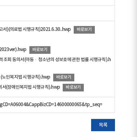
)(의료법 시행규칙)2021.6.30..hwp
바로보기
23ver).hwp
바로보기
력 조회 동의서(아동ㆍ청소년의 성보호에 관한 법률 시행규칙).h
(노인복지법 시행규칙).hwp
바로보기
의서(장애인복지법 시행규칙).hwp
바로보기
hCtgCD=A06004&CappBizCD=14600000065&tp_seq=
목록