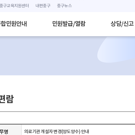
본문 내용 바로가기
주메뉴 바로가기
중구교육지원센터
내편중구
중구뉴스
종합민원안내
민원발급/열람
상담/신고
편람
무명
의료기관 개설자 변경(양도양수) 안내