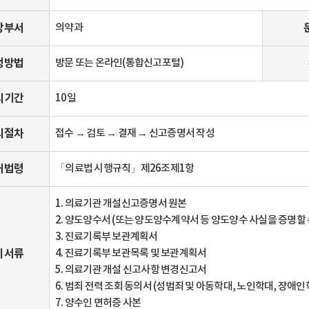
당부서
의약과
청방법
방문 또는 온라인(통합신고포털)
리기간
10일
리절차
접수 → 검토 → 결재 → 신고증명서 작성
거법령
「의료법 시행규칙」제26조제1항
1. 의료기관 개설신고증명서 원본
2. 양도양수서 (또는 양도양수계약서 등 양도양수 사실을 증명할 
3. 진료기록부 보관계획서
비서류
4. 진료기록부 보관목록 및 보관계획서
5. 의료기관 개설 신고사항 변경신고서
6. 범죄 전력 조회 동의서 (성범죄 및 아동학대, 노인학대, 장애인
7. 양수인 면허증 사본