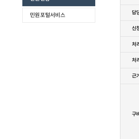
담
민원포털서비스
신
처
처
근
구