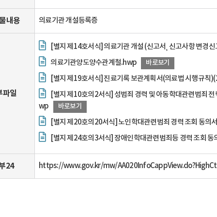
물내용
의료기관 개설등록증
[별지 제14호서식] 의료기관 개설 (신고서¸ 신고사항 변경신고서
의료기관양도양수관계철.hwp
바로보기
[별지 제19호서식] 진료기록 보관계획서(의료법 시행규칙)(20
부파일
[별지 제10호의2서식] 성범죄 경력 및 아동학대관련범죄 전
wp
바로보기
[별지 제20호의20서식] 노인학대관련범죄 경력 조회 동의서
[별지 제24호의3서식] 장애인학대관련범죄등 경력 조회 동
부24
https://www.gov.kr/mw/AA020InfoCappView.do?Hig