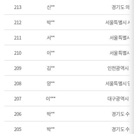
213
신**
경기도 의
212
박**
서울특별시 서
211
서**
서울특별시 
210
이**
서울특별시 
209
김**
인천광역시 
208
양**
서울특별시 영
207
이***
대구광역시 
206
박**
경기도 수
205
박**
경기도 수