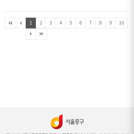
첫
이
1
2
3
4
5
6
7
8
9
10
페
전
다
마
이
페
음
지
지
이
페
막
(이
지
이
페
동
(이
지
이
불
동
지
가)
불
가)