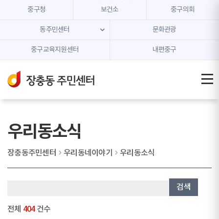
본문 내용 바로가기
주메뉴 바로가기
중구청
보건소
중구의회
동주민센터
문화관광
중구교육지원센터
내편중구
우리동소식
장충동주민센터
우리동네이야기
우리동소식
검색
전체
404
건수