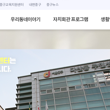
본문 내용 바로가기
주메뉴 바로가기
중구교육지원센터
내편중구
중구뉴스
우리동네이야기
자치회관 프로그램
생활