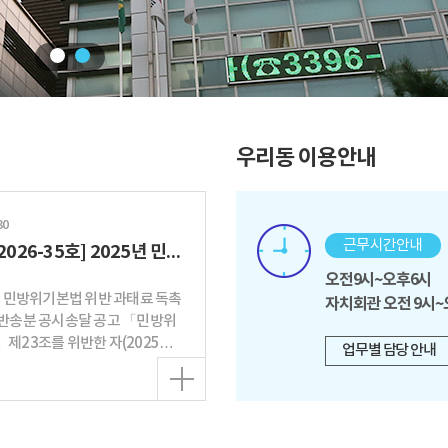
우리동 이용안내
30
근무시간안내
[공고 2026-35호] 2025년 민방위기본법...
오전9시~오후6시
년 민방위기본법 위반 과태료 독촉
자치회관 오전 9시~
송분 공시송달 공고 「민방위
제23조를 위반한 자(2025년
업무별 담당 안내
교육훈련...