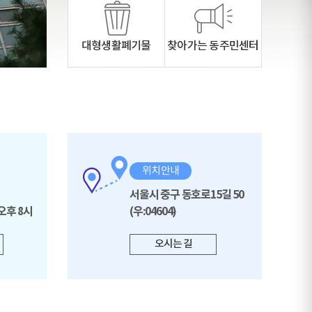
대형생활폐기물
찾아가는 동주민센터
위치안내
서울시 중구 동호로15길 50
오후 8시
(우:04604)
오시는 길