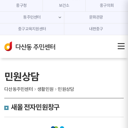
본문 내용 바로가기
주메뉴 바로가기
중구청
보건소
중구의회
동주민센터
문화관광
중구교육지원센터
내편중구
민원상담
다산동주민센터
생활민원
민원상담
새올 전자민원창구