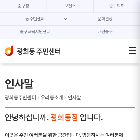
본문 내용 바로가기
주메뉴 바로가기
중구청
보건소
중구의회
동주민센터
문화관광
중구교육지원센터
내편중구
인사말
광희동주민센터
우리동소개
인사말
안녕하십니까.
광희동장
입니다.
이곳은 주민 여러분을 위한 공간입니다. 방문하시는 여러분께