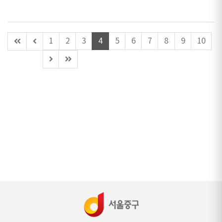
첫
이
1
2
3
4
5
6
7
8
9
10
페
전
다
마
이
페
음
지
지
이
페
막
지
이
페
(이
지
이
동
지
불
가)