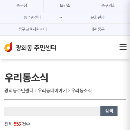
본문 내용 바로가기
주메뉴 바로가기
중구청
보건소
중구의회
동주민센터
문화관광
중구교육지원센터
내편중구
우리동소식
광희동주민센터
우리동네이야기
우리동소식
검색
전체
556
건수