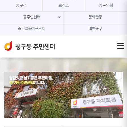
본문 내용 바로가기
주메뉴 바로가기
중구청
보건소
중구의회
동주민센터
문화관광
중구교육지원센터
내편중구