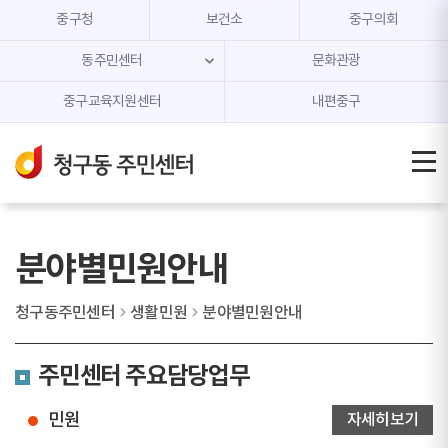
본문 내용 바로가기
주메뉴 바로가기
중구청
보건소
중구의회
동주민센터
문화관광
중구교육지원센터
내편중구
분야별민원안내
청구동주민센터
생활민원
분야별민원안내
주민센터 주요담당업무
민원
자세히보기