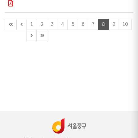
첫
이
1
2
3
4
5
6
7
8
9
10
페
전
다
마
이
페
음
지
지
이
페
막
지
이
페
(이
지
이
동
지
불
가)