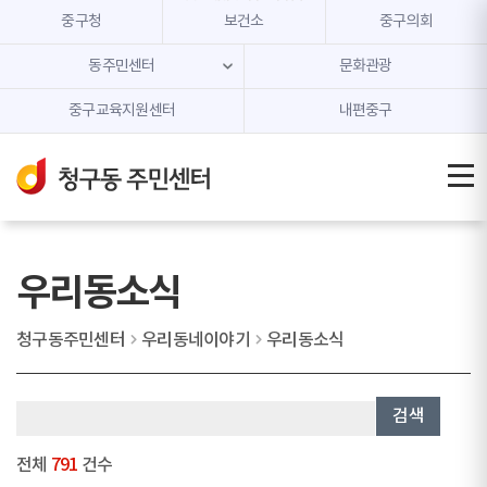
본문 내용 바로가기
주메뉴 바로가기
중구청
보건소
중구의회
동주민센터
문화관광
중구교육지원센터
내편중구
우리동소식
청구동주민센터
우리동네이야기
우리동소식
검색
전체
791
건수