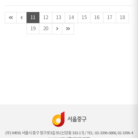
첫
이
11
12
13
14
15
16
17
18
페
전
다
마
19
20
이
페
음
지
지
이
페
막
지
이
페
지
이
지
(우) 04591 서울시 중구 청구로3길 55 (신당동 333-17) / TEL : 02-3396-6800, 02-3396-4