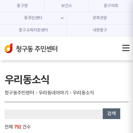
본문 내용 바로가기
주메뉴 바로가기
중구청
보건소
중구의회
동주민센터
문화관광
중구교육지원센터
내편중구
우리동소식
청구동주민센터
우리동네이야기
우리동소식
검색
전체
792
건수