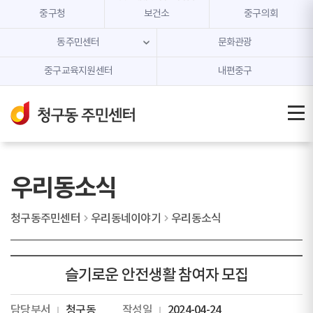
본문 내용 바로가기
주메뉴 바로가기
중구청
보건소
중구의회
동주민센터
문화관광
중구교육지원센터
내편중구
우리동소식
청구동주민센터
우리동네이야기
우리동소식
슬기로운 안전생활 참여자 모집
담당부서
청구동
작성일
2024-04-24