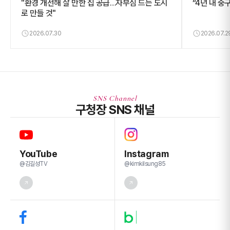
"환경 개선해 살 만한 집 공급…자부심 드는 도시
“4년 내 중
로 만들 것"
2026.07.30
2026.07.2
SNS Channel
구청장 SNS 채널
YouTube
Instagram
@김길성TV
@kimkilsung85