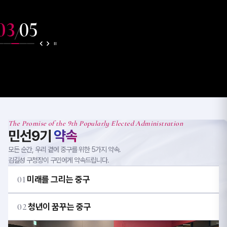
03
05
/
The Promise of the 9th Popularly Elected Administration
민선9기
약속
모든 순간, 우리 곁에 중구를 위한 5가지 약속.
김길성 구청장이 구민에게 약속드립니다.
01
미래를 그리는 중구
02
청년이 꿈꾸는 중구