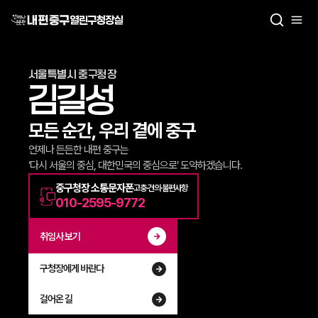
열린구청장실
서울특별시 중구청장
김길성
모든 순간, 우리 곁에 중구
언제나 든든한 내편 중구는
‘다시 서울의 중심, 대한민국의 중심으로’ 도약하겠습니다.
중구청장 소통문자폰
고충·건의·불편사항
010-2595-9772
취임사 보기
구청장에게 바란다
걸어온 길