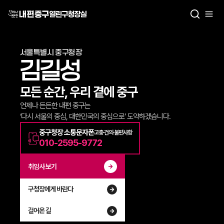
열린구청장실
서울특별시 중구청장
김길성
모든 순간, 우리 곁에 중구
언제나 든든한 내편 중구는
‘다시 서울의 중심, 대한민국의 중심으로’ 도약하겠습니다.
중구청장 소통문자폰
고충·건의·불편사항
010-2595-9772
취임사 보기
구청장에게 바란다
걸어온 길