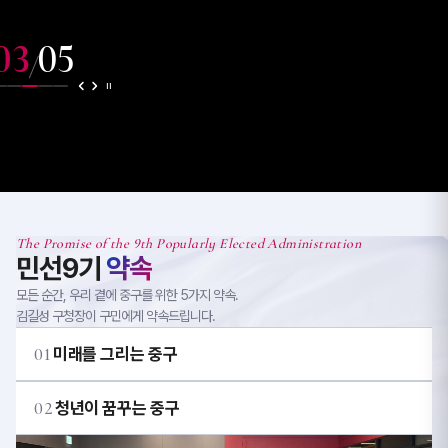
03
05
/
The Promise of the 9th Popularly Elected Administration
민선9기
약속
모든 순간, 우리 곁에 중구를 위한 5가지 약속.
김길성 구청장이 구민에게 약속드립니다.
01
미래를 그리는 중구
02
청년이 꿈꾸는 중구