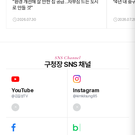
"환경 개선해 살 만한 집 공급…자부심 드는 도시
“4년 내 중
로 만들 것"
2026.07.30
2026.07.2
SNS Channel
구청장 SNS 채널
YouTube
Instagram
@김길성TV
@kimkilsung85