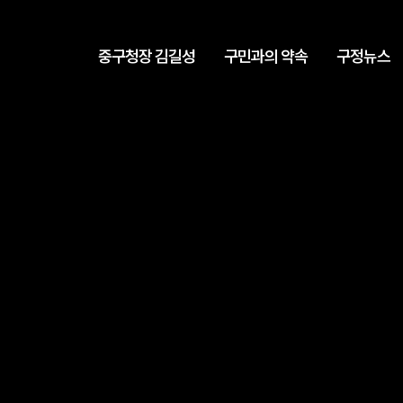
중구청장 김길성
구민과의 약속
구정뉴스