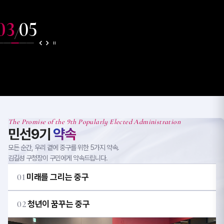
03
05
/
The Promise of the 9th Popularly Elected Administration
민선9기
약속
모든 순간, 우리 곁에 중구를 위한 5가지 약속.
김길성 구청장이 구민에게 약속드립니다.
01
미래를 그리는 중구
02
청년이 꿈꾸는 중구