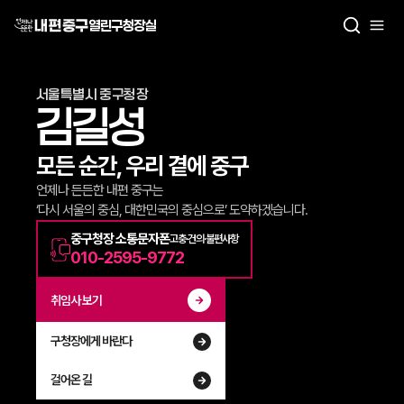
열린구청장실
서울특별시 중구청장
김길성
모든 순간, 우리 곁에 중구
언제나 든든한 내편 중구는
‘다시 서울의 중심, 대한민국의 중심으로’ 도약하겠습니다.
중구청장 소통문자폰
고충·건의·불편사항
010-2595-9772
취임사 보기
구청장에게 바란다
걸어온 길