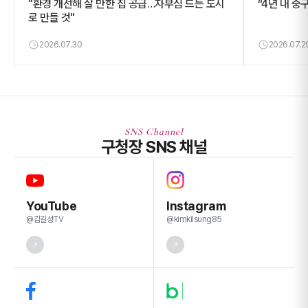
"환경 개선해 살 만한 집 공급…자부심 드는 도시
“4년 내 중
로 만들 것"
2026.07.30
2026.07.2
SNS Channel
구청장 SNS 채널
YouTube
Instagram
@김길성TV
@kimkilsung85