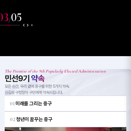
03
05
/
The Promise of the 9th Popularly Elected Administration
민선9기
약속
모든 순간, 우리 곁에 중구를 위한 5가지 약속.
김길성 구청장이 구민에게 약속드립니다.
01
미래를 그리는 중구
02
청년이 꿈꾸는 중구