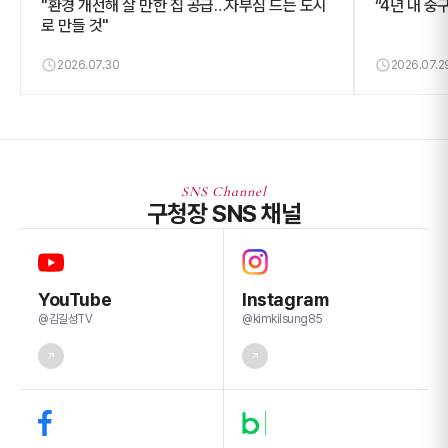
"환경 개선해 살 만한 집 공급…자부심 드는 도시
“4년 내 중
로 만들 것"
2026.07.30
2026.07.2
SNS Channel
구청장 SNS 채널
YouTube
Instagram
@김길성TV
@kimkilsung85