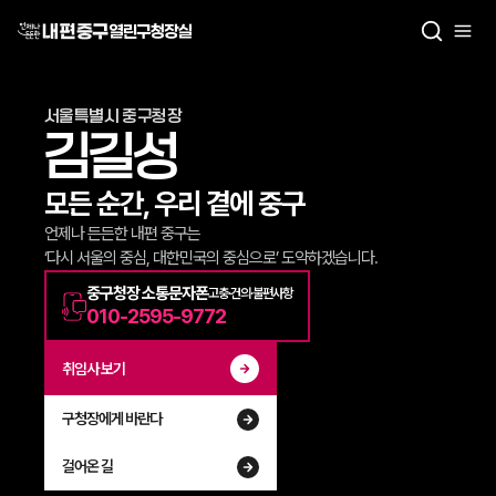
열린구청장실
서울특별시 중구청장
김길성
모든 순간, 우리 곁에 중구
언제나 든든한 내편 중구는
‘다시 서울의 중심, 대한민국의 중심으로’ 도약하겠습니다.
중구청장 소통문자폰
고충·건의·불편사항
010-2595-9772
취임사 보기
구청장에게 바란다
걸어온 길