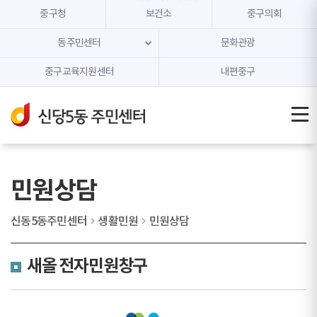
본문 내용 바로가기
주메뉴 바로가기
중구청
보건소
중구의회
동주민센터
문화관광
중구교육지원센터
내편중구
민원상담
신동5동주민센터
생활민원
민원상담
새올 전자민원창구