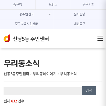
본문 내용 바로가기
주메뉴 바로가기
중구청
보건소
중구의회
동주민센터
문화관광
중구교육지원센터
내편중구
우리동소식
신동5동주민센터
우리동네이야기
우리동소식
검색
전체
832
건수