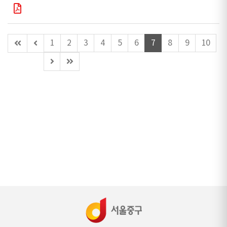
첫
이
1
2
3
4
5
6
7
8
9
10
페
전
다
마
이
페
음
지
지
이
페
막
지
이
페
(이
지
이
동
지
불
가)