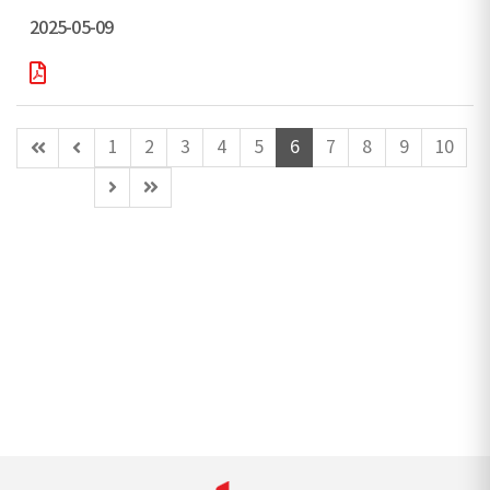
2025-05-09
첫
이
1
2
3
4
5
6
7
8
9
10
페
전
다
마
이
페
음
지
지
이
페
막
지
이
페
(이
지
이
동
지
불
가)