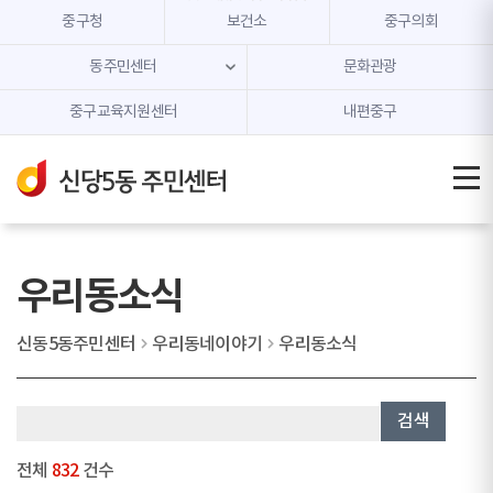
본문 내용 바로가기
주메뉴 바로가기
중구청
보건소
중구의회
동주민센터
문화관광
중구교육지원센터
내편중구
우리동소식
신동5동주민센터
우리동네이야기
우리동소식
검색
전체
832
건수