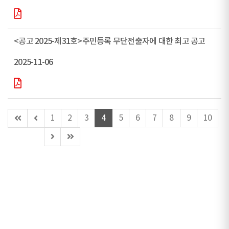
<공고 2025-제31호>주민등록 무단전출자에 대한 최고 공고
2025-11-06
첫
이
1
2
3
4
5
6
7
8
9
10
페
전
다
마
이
페
음
지
지
이
페
막
지
이
페
(이
지
이
동
지
불
가)