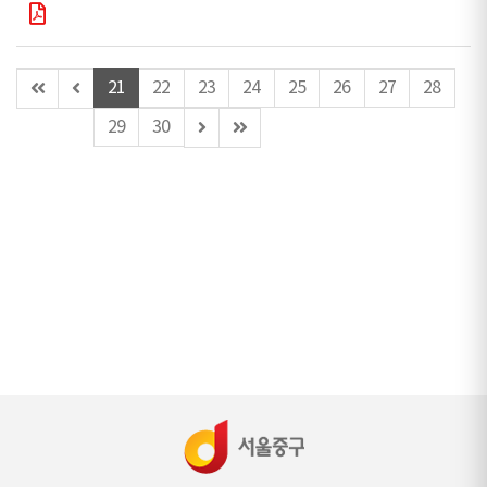
첫
이
21
22
23
24
25
26
27
28
페
전
다
마
29
30
이
페
음
지
지
이
페
막
지
이
페
지
이
지