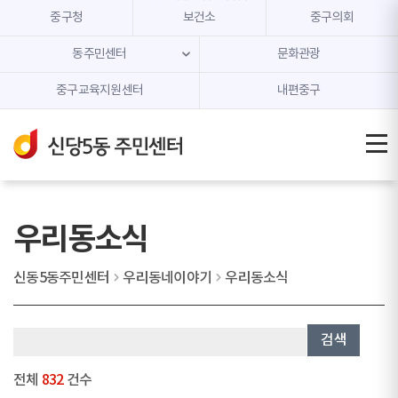
본문 내용 바로가기
주메뉴 바로가기
중구청
보건소
중구의회
동주민센터
문화관광
중구교육지원센터
내편중구
우리동소식
신동5동주민센터
우리동네이야기
우리동소식
검색
전체
832
건수