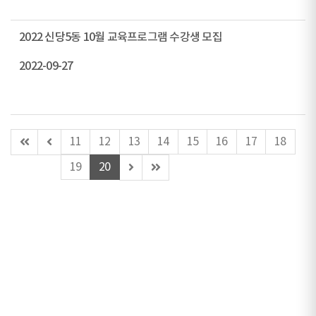
2022 신당5동 10월 교육프로그램 수강생 모집
2022-09-27
첫
이
11
12
13
14
15
16
17
18
페
전
다
마
19
20
이
페
음
지
지
이
페
막
지
이
페
지
이
지