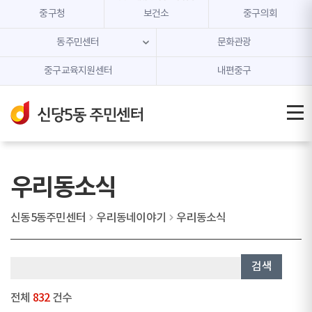
본문 내용 바로가기
주메뉴 바로가기
중구청
보건소
중구의회
동주민센터
문화관광
중구교육지원센터
내편중구
우리동소식
신동5동주민센터
우리동네이야기
우리동소식
검색
전체
832
건수