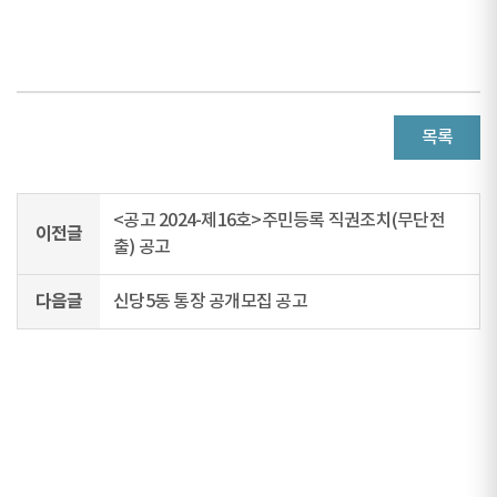
목록
<공고 2024-제16호>주민등록 직권조치(무단전
이전글
출) 공고
다음글
신당5동 통장 공개모집 공고