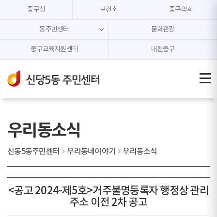
본문 내용 바로가기
주메뉴 바로가기
중구청
보건소
중구의회
동주민센터
문화관광
중구교육지원센터
내편중구
우리동소식
신동5동주민센터
우리동네이야기
우리동소식
<공고 2024-제5호>거주불명등록자 행정상 관리
주소 이전 2차 공고