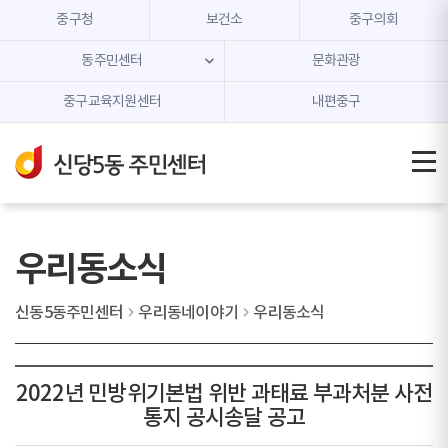
본문 내용 바로가기
주메뉴 바로가기
중구청
보건소
중구의회
동주민센터
문화관광
중구교육지원센터
내편중구
우리동소식
신동5동주민센터
우리동네이야기
우리동소식
2022년 민방위기본법 위반 과태료 부과처분 사전
통지 공시송달 공고