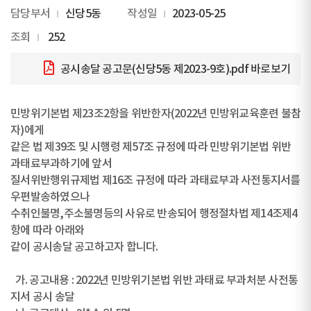
담당부서
신당5동
작성일
2023-05-25
조회
252
공시송달 공고문(신당5동 제2023-9호).pdf
바로보기
민방위기본법 제23조2항을 위반한자(2022년 민방위교육훈련 불참
자)에게
같은 법 제39조 및 시행령 제57조 규정에 따라 민방위기본법 위반
과태료부과하기에 앞서
질서위반행위규제법 제16조 규정에 따라 과태료부과 사전통지서를
우편발송하였으나
수취인불명,주소불명등의 사유로 반송되어 행정절차법 제14조제4
항에 따라 아래와
같이 공시송달 공고하고자 합니다.
가. 공고내용 : 2022년 민방위기본법 위반 과태료 부과처분 사전통
지서 공시 송달