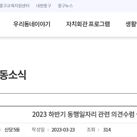
본문 내용 바로가기
주메뉴 바로가기
중구교육지원센터
내편중구
중구뉴스
우리동네이야기
자치회관 프로그램
생활
동소식
2023 하반기 동행일자리 관련 의견수
신당5동
작성일
2023-03-23
조회
314