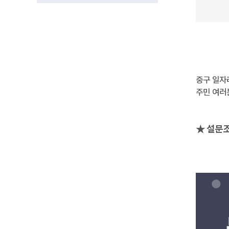
중구 일자
주민 여러
★ 설문