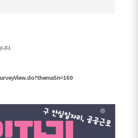
습니다.
y/surveyView.do?themaSn=160