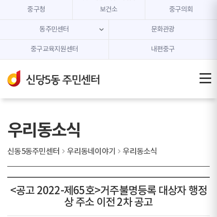
본문 내용 바로가기
주메뉴 바로가기
중구청
보건소
중구의회
동주민센터
문화관광
중구교육지원센터
내편중구
우리동소식
신동5동주민센터
우리동네이야기
우리동소식
<공고 2022-제65호>거주불명등록 대상자 행정
상 주소 이전 2차 공고