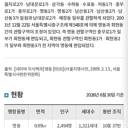
을지로2가 · 남대문로1가 · 삼각동 · 수하동 · 수표동 · 저동1가 · 충무
로1가 · 충무로2가 · 명동1가 · 명동2가 · 남산동1가 · 남산동2가 · 남
산동3가 일원과 남대문로2가 · 예장동 일부를 관할하게 되었다. 200
1년 12월 22일 서울특별시중구조례 제548호에 의해 명동과 회현동
간의 관할구역이 조정이 있었다. 즉 명동 관할구역인 충무로1가 일
부가 회현동에 편입되고, 회현동 관할구역인 회현동1가 · 회현동2
가 일부와 회현동3가 전 지역이 명동에 편입되었다.
출처 : [네이버 지식백과] 명동 [明洞] (서울지명사전, 2009. 2. 13., 서울
특별시사편찬위원회)
현황
2026년 6월 30일 기준
행정동명
면적
인구
세대수
통반 조직
명동
0.99㎢
2,494명
1,321세대
10통 37반