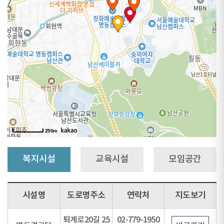
250m
250m
복지시설
교육시설
모임공간
시설명
도로명주소
연락처
지도보기
퇴계로20길 25
02-779-1950