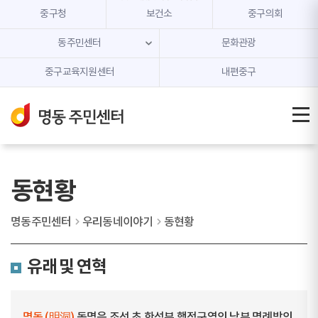
본문 내용 바로가기
주메뉴 바로가기
중구청
보건소
중구의회
동주민센터
문화관광
중구교육지원센터
내편중구
동현황
명동주민센터
우리동네이야기
동현황
유래 및 연혁
명동 (明洞)
동명은 조선 초 한성부 행정구역의 남부 명례방의