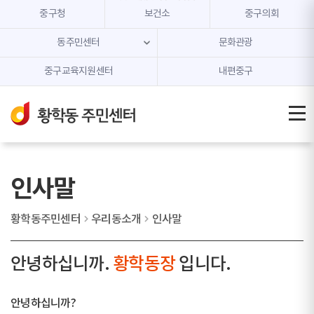
본문 내용 바로가기
주메뉴 바로가기
중구청
보건소
중구의회
동주민센터
문화관광
중구교육지원센터
내편중구
인사말
황학동주민센터
우리동소개
인사말
안녕하십니까.
황학동장
입니다.
안녕하십니까?