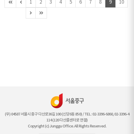
첫
이
1
2
3
4
5
6
7
8
9
10
페
전
다
마
이
페
음
지
지
이
페
막
지
이
페
(이
지
이
동
지
불
가)
(우) 04587 서울시 중구 다산로36길 100 (신당6동 850) / TEL : 02-3396-6860, 02-3396-4
114 (120 다산콜센터로 연결)
Copyright (c) Junggu Office. All Rights Reserved.