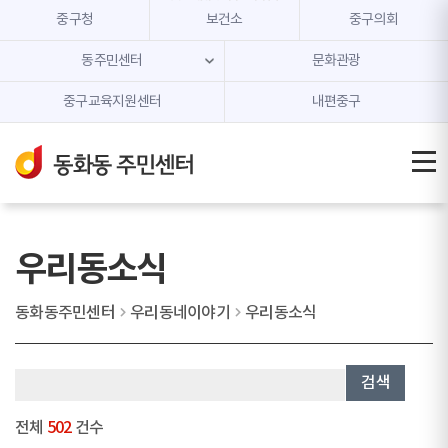
본문 내용 바로가기
주메뉴 바로가기
중구청
보건소
중구의회
동주민센터
문화관광
중구교육지원센터
내편중구
우리동소식
동화동주민센터
우리동네이야기
우리동소식
검색
전체
502
건수