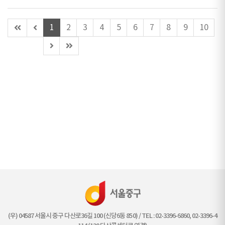
첫
이
1
2
3
4
5
6
7
8
9
10
페
전
다
마
이
페
음
지
지
이
페
막
(이
지
이
페
동
(이
지
이
불
동
지
가)
불
가)
(우) 04587 서울시 중구 다산로36길 100 (신당6동 850) / TEL : 02-3396-6860, 02-3396-4