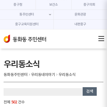
본문 내용 바로가기
주메뉴 바로가기
중구청
보건소
중구의회
동주민센터
문화관광
중구교육지원센터
내편중구
우리동소식
동화동주민센터
우리동네이야기
우리동소식
검색
전체
502
건수