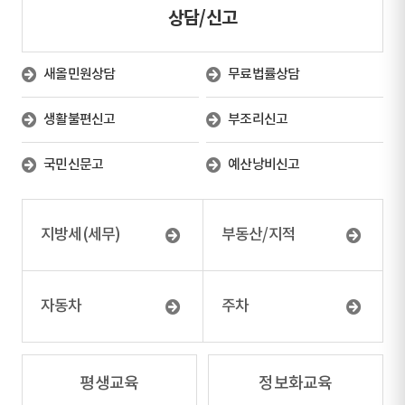
상담/신고
새올민원상담
무료법률상담
생활불편신고
부조리신고
국민신문고
예산낭비신고
지방세(세무)
부동산/지적
자동차
주차
평생교육
정보화교육