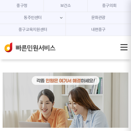
본문 내용 바로가기
주메뉴 바로가기
중구청
보건소
중구의회
동주민센터
문화관광
중구교육지원센터
내편중구